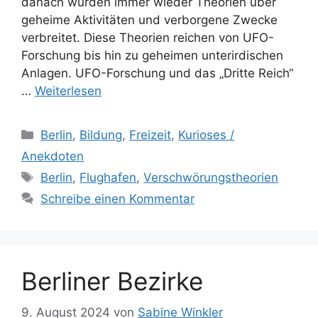
danach wurden immer wieder Theorien über
geheime Aktivitäten und verborgene Zwecke
verbreitet. Diese Theorien reichen von UFO-
Forschung bis hin zu geheimen unterirdischen
Anlagen. UFO-Forschung und das „Dritte Reich“
…
Weiterlesen
Kategorien
Berlin
,
Bildung
,
Freizeit
,
Kurioses /
Anekdoten
Schlagwörter
Berlin
,
Flughafen
,
Verschwörungstheorien
Schreibe einen Kommentar
Berliner Bezirke
9. August 2024
von
Sabine Winkler