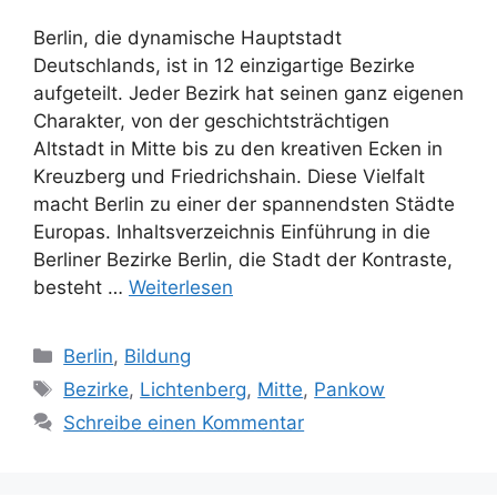
Berlin, die dynamische Hauptstadt
Deutschlands, ist in 12 einzigartige Bezirke
aufgeteilt. Jeder Bezirk hat seinen ganz eigenen
Charakter, von der geschichtsträchtigen
Altstadt in Mitte bis zu den kreativen Ecken in
Kreuzberg und Friedrichshain. Diese Vielfalt
macht Berlin zu einer der spannendsten Städte
Europas. Inhaltsverzeichnis Einführung in die
Berliner Bezirke Berlin, die Stadt der Kontraste,
besteht …
Weiterlesen
Kategorien
Berlin
,
Bildung
Schlagwörter
Bezirke
,
Lichtenberg
,
Mitte
,
Pankow
Schreibe einen Kommentar