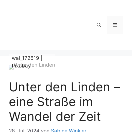
Zum
Inhalt
springen
Menü
wal_172619 |
Pixabay
Unter den Linden –
eine Straße im
Wandel der Zeit
28. Juli 2024
von
Sabine Winkler